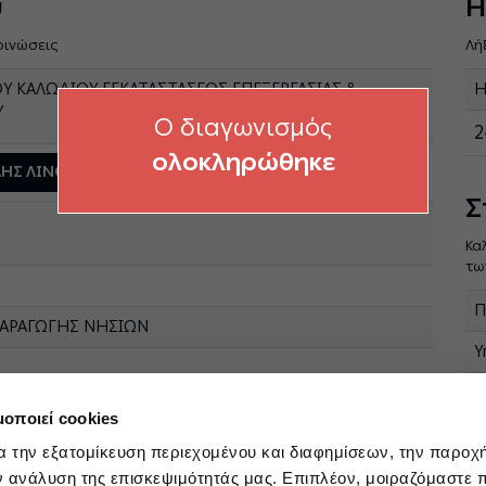
ύ
Η
οινώσεις
Λή
 ΚΑΛΩΔΙΟΥ ΕΓΚΑΤΑΣΤΑΣΕΩΣ ΕΠΕΞΕΡΓΑΣΙΑΣ &
Η
Υ
O διαγωνισμός
2
ολοκληρώθηκε
 ΑΗΣ ΛΙΝΟΠΕΡΑΜΑΤΩΝ
Σ
Κα
τω
Π
ΠΑΡΑΓΩΓΗΣ ΝΗΣΙΩΝ
Υ
E
0
μοποιεί cookies
α την εξατομίκευση περιεχομένου και διαφημίσεων, την παροχ
ν ανάλυση της επισκεψιμότητάς μας. Επιπλέον, μοιραζόμαστε 