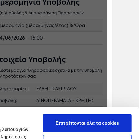
μερομηνία Υποβολής
ξη Υποβολής & Αποσφράγιση Προσφορών
μερομηνία (μέρα/μήνας/έτος) & 'Ωρα
4/06/2026 - 15:00
τοιχεία Υποβολής
λέστε μας για πληροφορίες σχετικά με την υποβολή
ν προτάσεων σας:
ληροφορίες:
ΕΛΛΗ ΤΣΑΚΙΡΙΔΟΥ
ποβολή:
ΛΙΝΟΠΕΡΑΜΑΤΑ - ΚΡΗΤΗΣ
-mail: e.tsakiridou@ppcgroup.com T: +30 281
376362
Επιτρέπονται όλα τα cookies
ή λειτουργιών
πληροφορίες