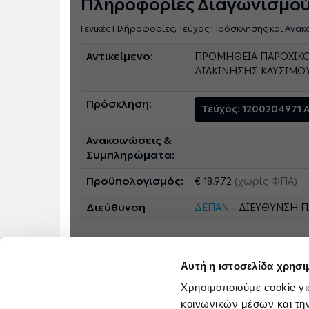
Πληροφορίες Διαγωνισμο
Γενικές Πλήροφορίες, Τεύχος Πρόσκλησης και Ανακ
Αντικείμενο:
ΠΡΟΜΗΘΕΙΑ ΠΑΡΟΧΙΚΟΥ
ΔΙΑΚΙΝΗΣΗΣ ΚΑΥΣΙΜΟ
Πρόσκληση:
Τεύχος: 1200204971
Ανακοινώσεις &
Συμπληρώματα:
Προϋπολογισμός:
€ 18.972
(χωρίς ΦΠΑ)
Διεύθυνση
ΔΕΠΑΝ
- ΔΙΕΥΘΥΝΣΗ 
Αυτή η ιστοσελίδα χρησι
Χρησιμοποιούμε cookie γι
κοινωνικών μέσων και τη