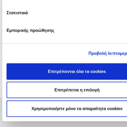
Αντικείμενο:
ΠΡΟΜΗΘΕΙΑ ΦΙΛΤΡΩΝ ΑΕΡΑ ΕΙΣΑΓΩ
Νο3 GE3 LM6000
Στατιστικά
Πρόσκληση:
Τεύχος: 1200202559 ΑΗΣ ΛΙΝΟΠ
Εμπορικής προώθησης
Ανακοινώσεις &
Συμπληρώματα:
29/06/2026
Προβολή λεπτομερ
ΑΔ: A130834
Προϋπολογισμός:
€ 14.034
(χωρίς ΦΠΑ)
Επιτρέπονται όλα τα cookies
Διεύθυνση
ΔΕΠΑΝ
- ΔΙΕΥΘΥΝΣΗ ΠΑΡΑΓΩΓΗΣ 
Επιτρέπεται η επιλογή
Χρησιμοποιήστε μόνο τα απαραίτητα cookies