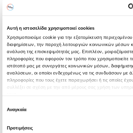
Ημερομηνία (μέρα/μήνας/έτος) & 'Ωρα
06/07/2026 - 15:00
Αυτή η ιστοσελίδα χρησιμοποιεί cookies
Στοιχεία Υποβολής
Χρησιμοποιούμε cookie για την εξατομίκευση περιεχομένου
διαφημίσεων, την παροχή λειτουργιών κοινωνικών μέσων κ
Καλέστε μας για πληροφορίες σχετικά με την υποβολή των
ανάλυση της επισκεψιμότητάς μας. Επιπλέον, μοιραζόμαστ
προτάσεων σας:
πληροφορίες που αφορούν τον τρόπο που χρησιμοποιείτε τ
Πληροφορίες:
ΕΛΛΗ ΤΣΑΚΙΡΙΔΟΥ
ιστότοπό μας με συνεργάτες κοινωνικών μέσων, διαφήμισης
O
αναλύσεων, οι οποίοι ενδεχομένως να τις συνδυάσουν με ά
διαγωνισμός
Υποβολή:
ΛΙΝΟΠΕΡΑΜΑΤΑ - ΚΡΗΤΗΣ
πληροφορίες που τους έχετε παραχωρήσει ή τις οποίες έχο
ολοκληρώθηκε
συλλέξει σε σχέση με την από μέρους σας χρήση των υπηρ
E-mail: e.tsakiridou@ppcgroup.com T: +30 281
0376362
τους.
Επιλογή
Αναγκαία
συγκατάθεσης
Πληροφορίες Διαγωνισμού
Γενικές Πλήροφορίες, Τεύχος Πρόσκλησης και Ανακοινώσεις
Προτιμήσεις