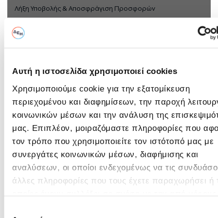
Λήξη Υποβολής & Αποσφράγιση Προσφορών
Ημερομηνία (μέρα/μήνας/έτος) & 'Ωρα
25/05/2026 - 11:00
Αυτή η ιστοσελίδα χρησιμοποιεί cookies
Στοιχεία Υποβολής
Χρησιμοποιούμε cookie για την εξατομίκευση
Καλέστε μας για πληροφορίες σχετικά με την υποβολή των
περιεχομένου και διαφημίσεων, την παροχή λειτουρ
προτάσεων σας:
κοινωνικών μέσων και την ανάλυση της επισκεψιμό
Πληροφορίες:
Χ. Μπεναβίδου, 2531060211
μας. Επιπλέον, μοιραζόμαστε πληροφορίες που αφ
τον τρόπο που χρησιμοποιείτε τον ιστότοπό μας με
Υποβολή:
Ο ηλεκτρονικός διαγωνισμός θα
συνεργάτες κοινωνικών μέσων, διαφήμισης και
O
πραγματοποιηθεί με χρήση της
πλατφόρμας “compareONE” της
αναλύσεων, οι οποίοι ενδεχομένως να τις συνδυάσο
διαγωνισμός
εταιρείας cosmoONE του
άλλες πληροφορίες που τους έχετε παραχωρήσει ή τ
ολοκληρώθηκε
Συστήματος Ηλεκτρονικών
οποίες έχουν συλλέξει σε σχέση με την από μέρους
Συμβάσεων ΔΕΗ, στην
χρήση των υπηρεσιών τους.
ηλεκτρονική διεύθυνση
Επιλογή
www.cosmo-one.gr ή