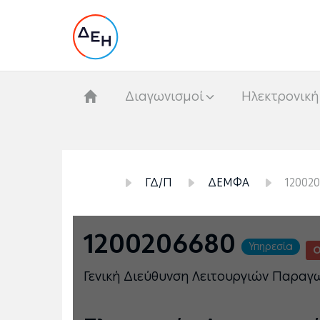
Διαγωνισμοί
Hλεκτρονική
ΓΔ/Π
ΔΕΜΦΑ
12002
1200206680
Υπηρεσία
Ο
Γενική Διεύθυνση Λειτουργιών Παραγ