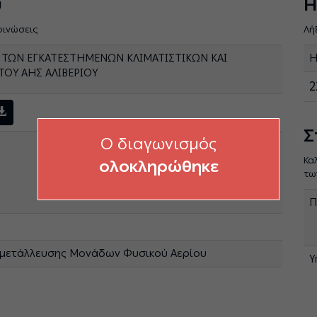
ύ
Η
οινώσεις
Λή
 ΤΩΝ ΕΓΚΑΤΕΣΤΗΜΕΝΩΝ ΚΛΙΜΑΤΙΣΤΙΚΩΝ ΚΑΙ
Η
ΟΥ ΑΗΣ ΑΛΙΒΕΡΙΟΥ
2
Σ
O διαγωνισμός
Κα
ολοκληρώθηκε
τω
Π
κμετάλλευσης Μονάδων Φυσικού Αερίου
Υ