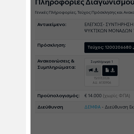
Πληροφορίες Διαγωνισμο
Γενικές Πλήροφορίες, Τεύχος Πρόσκλησης και Ανακ
Αντικείμενο:
ΕΛΕΓΧΟΣ- ΣΥΝΤΗΡΗΣΗ
ΨΥΚΤΙΚΩΝ ΜΟΝΑΔΩΝ Τ
Πρόσκληση:
Τεύχος: 1200206680
Ανακοινώσεις &
Συμπλήρωμα 1
Συμπληρώματα:
15/07/2026
ΑΔ: A130906
Προϋπολογισμός:
€ 14.000
(χωρίς ΦΠΑ)
Διεύθυνση
ΔΕΜΦΑ
- Διεύθυνση Ε