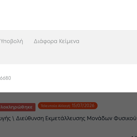
<
 Υποβολή
Διάφορα Κείμενα
06680
15/07/2026
Τελευταία Αλλαγή:
λοκληρώθηκε
ωγής \ Διεύθυνση Εκμετάλλευσης Μονάδων Φυσικού