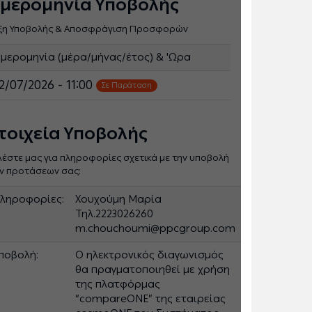
μερομηνία Υποβολής
ξη Υποβολής & Αποσφράγιση Προσφορών
μερομηνία (μέρα/μήνας/έτος) & 'Ωρα
2/07/2026 - 11:00
Σε Παράταση
τοιχεία Υποβολής
λέστε μας για πληροφορίες σχετικά με την υποβολή
ν προτάσεων σας:
ληροφορίες:
Χουχούμη Μαρία
Τηλ.2223026260
m.chouchoumi@ppcgroup.com
ποβολή:
Ο ηλεκτρονικός διαγωνισμός
θα πραγματοποιηθεί με χρήση
της πλατφόρμας
“compareONE” της εταιρείας