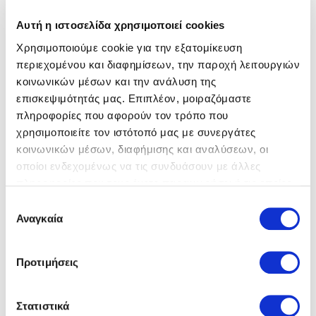
Ημερομηνία (μέρα/μήνας/έτος) & 'Ωρα
Αυτή η ιστοσελίδα χρησιμοποιεί cookies
25/05/2026 - 10:00
Χρησιμοποιούμε cookie για την εξατομίκευση
περιεχομένου και διαφημίσεων, την παροχή λειτουργιών
κοινωνικών μέσων και την ανάλυση της
Στοιχεία Υποβολής
επισκεψιμότητάς μας. Επιπλέον, μοιραζόμαστε
Καλέστε μας για πληροφορίες σχετικά με την υποβολή των
πληροφορίες που αφορούν τον τρόπο που
προτάσεων σας:
χρησιμοποιείτε τον ιστότοπό μας με συνεργάτες
κοινωνικών μέσων, διαφήμισης και αναλύσεων, οι
Πληροφορίες:
Χρ. Λέντζης Τηλ. 24610 55215
οποίοι ενδεχομένως να τις συνδυάσουν με άλλες
Υποβολή:
Ο ηλεκτρονικός διαγωνισμός θα
πληροφορίες που τους έχετε παραχωρήσει ή τις οποίες
πραγματοποιηθεί με χρήση της
έχουν συλλέξει σε σχέση με την από μέρους σας χρήση
Επιλογή
πλατφόρμας “compareONE” της
των υπηρεσιών τους.
Αναγκαία
συγκατάθεσης
O
εταιρείας cosmoONE του
Συστήματος Ηλεκτρονικών
διαγωνισμός
Συμβάσεων ΔΕΗ, εφεξής Σύστημα,
Προτιμήσεις
ολοκληρώθηκε
στην ηλεκτρονική διεύθυνση
www.cosmo-one.gr ή
www.marketsite.gr.
Στατιστικά