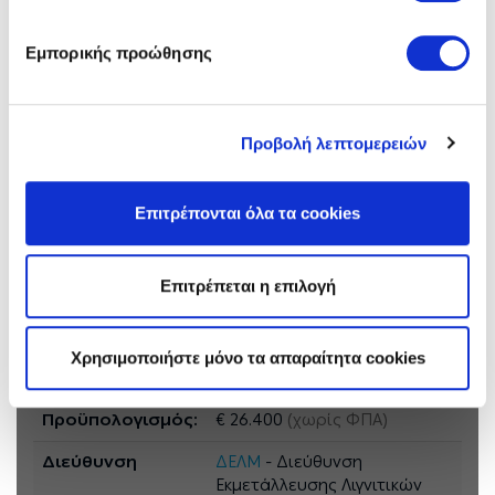
Νικ. Διαμαντίδης Τηλ. 24610 55303
Εμπορικής προώθησης
Πληροφορίες Διαγωνισμού
Γενικές Πλήροφορίες, Τεύχος Πρόσκλησης και Ανακοινώσεις
Προβολή λεπτομερειών
Αντικείμενο:
«Συντήρηση και
αποκατάσταση Βλαβών
Επιτρέπονται όλα τα cookies
ανελκυστήρων του ΤΠΑΣ
Καρδιάς»
Επιτρέπεται η επιλογή
Πρόσκληση:
Τεύχος: ΤΠΑΣ Κ. - 6003
Ανακοινώσεις &
Χρησιμοποιήστε μόνο τα απαραίτητα cookies
Συμπληρώματα:
Προϋπολογισμός:
€ 26.400
(χωρίς ΦΠΑ)
Διεύθυνση
ΔΕΛΜ
- Διεύθυνση
Εκμετάλλευσης Λιγνιτικών