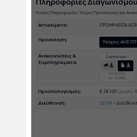
Πληροφορίες Διαγωνισμο
Γενικές Πλήροφορίες, Τεύχος Πρόσκλησης και Ανακ
Αντικείμενο:
ΠΡΟΜΗΘΕΙΑ ΑΣΒ
Πρόσκληση:
Τεύχος: ΑΗΣ Π
Ανακοινώσεις &
Συμπλήρωμα 1
Συμπληρώματα:
24/06/2026
ΑΔ: A130816
Προϋπολογισμός:
€ 28.520
(χωρίς 
Διεύθυνση
ΔΕΛΜ
- Διεύθυνσ