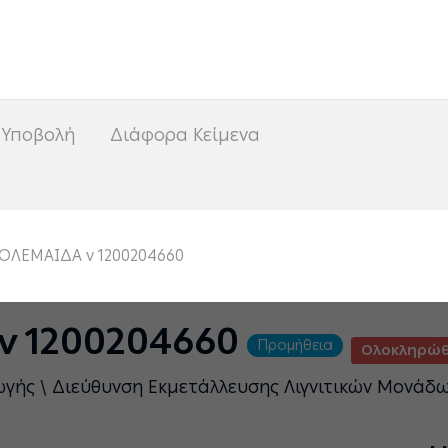
<
 Υποβολή
Διάφορα Κείμενα
ΟΛΕΜΑΙΔΑ v 1200204660
v 1200204660
Προμήθεια
Ολοκληρώθ
ωγής \ Διεύθυνση Εκμετάλλευσης Λιγνιτικών Μονάδ