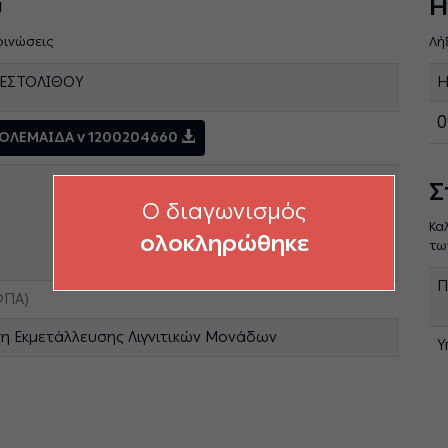
ύ
Η
οινώσεις
Λή
ΕΣΤΟΛΙΘΟΥ
Η
0
ΤΟΛΕΜΑΙΔΑ v 1200204660
Σ
O διαγωνισμός
Κα
ολοκληρώθηκε
τω
Π
ΦΠΑ)
η Εκμετάλλευσης Λιγνιτικών Μονάδων
Υ