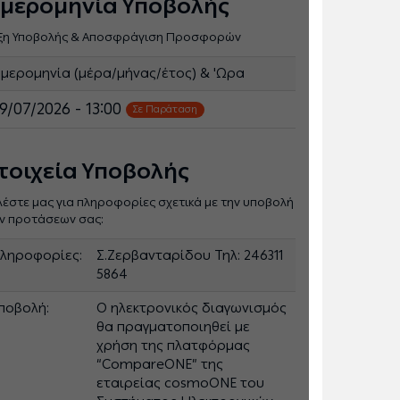
μερομηνία Υποβολής
ξη Υποβολής & Αποσφράγιση Προσφορών
μερομηνία (μέρα/μήνας/έτος) & 'Ωρα
9/07/2026 - 13:00
Σε Παράταση
τοιχεία Υποβολής
λέστε μας για πληροφορίες σχετικά με την υποβολή
ν προτάσεων σας:
ληροφορίες:
Σ.Ζερβανταρίδου Τηλ: 246311
5864
ποβολή:
Ο ηλεκτρονικός διαγωνισμός
θα πραγματοποιηθεί με
χρήση της πλατφόρμας
“CompareONE” της
εταιρείας cosmoONE του