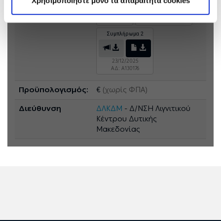
Χρησιμοποιήστε μόνο τα απαραίτητα cookies
02/12/2025
17/12/2025
ΑΔ: A129977
ΑΔ: A130120
Συμπλήρωμα 2
23/12/2025
ΑΔ: A130176
Προϋπολογισμός:
€
(χωρίς ΦΠΑ)
Διεύθυνση
ΔΛΚΔΜ
- Δ/ΝΣΗ Λιγνιτικού
Κέντρου Δυτικής
Μακεδονίας