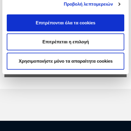
Προβολή λεπτομερειών
Πρόσκληση:
Τεύχος: 1200206245
Ανακοινώσεις &
Επιτρέπονται όλα τα cookies
Αρχική Ανακ.
Συμπληρώματα:
19/06/2026
Επιτρέπεται η επιλογή
ΑΔ: A130811
Προϋπολογισμός:
€ 60.000
(χωρίς ΦΠΑ)
Χρησιμοποιήστε μόνο τα απαραίτητα cookies
Διεύθυνση
ΔΚΚ
- Κέντρο Καινοτομίας