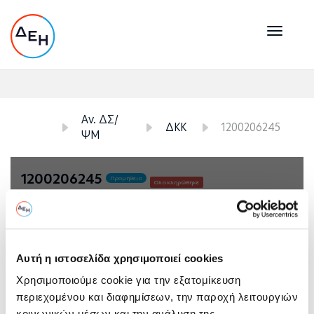
Toggl
naviga
<
Αν. ΔΣ/
ΔΚΚ
1200206245
ΨΜ
1200206245
Προμήθεια
Ολοκληρώθηκε
ΒΟΚ που Υπάγονται στον Αν. ΔΝΣ/ΨΜ \
Κέντρο Καινοτομίας
Ημερομηνία Υποβολής
Αυτή η ιστοσελίδα χρησιμοποιεί cookies
Χρησιμοποιούμε cookie για την εξατομίκευση
Λήξη Υποβολής & Αποσφράγιση Προσφορών
περιεχομένου και διαφημίσεων, την παροχή λειτουργιών
Ημερομηνία (μέρα/μήνας/έτος) & 'Ωρα
κοινωνικών μέσων και την ανάλυση της