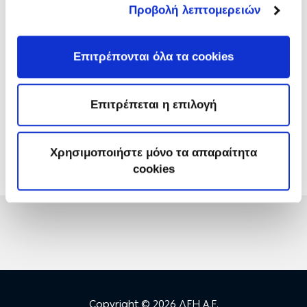
Προβολή λεπτομερειών
Πρόσκληση:
Τεύχος: 1200123306
Ανακοινώσεις &
Επιτρέπονται όλα τα cookies
Συμπληρώματα:
28/08/2025
ΑΔ: A129369
Επιτρέπεται η επιλογή
Προϋπολογισμός:
€ 2.300,00
(χωρίς ΦΠΑ)
Διεύθυνση
ΔΚΚ
- Κέντρο Καινοτομίας
Χρησιμοποιήστε μόνο τα απαραίτητα
cookies
Copyright © 2026 ΔΕΗ Α.Ε.