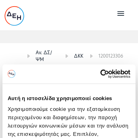
Toggl
naviga
<
Αν. ΔΣ/
ΔΚΚ
1200123306
ΨΜ
1200123306
Προμήθεια
28/08/2025
Τελευταία Αλλαγή:
Ολοκληρώθηκε
ΒΟΚ που Υπάγονται στον Αν. ΔΝΣ/ΨΜ \
Κέντρο Καινοτομίας
Αυτή η ιστοσελίδα χρησιμοποιεί cookies
Χρησιμοποιούμε cookie για την εξατομίκευση
Ημερομηνία Υποβολής
περιεχομένου και διαφημίσεων, την παροχή
Λήξη Υποβολής & Αποσφράγιση Προσφορών
λειτουργιών κοινωνικών μέσων και την ανάλυση
της επισκεψιμότητάς μας. Επιπλέον,
Ημερομηνία (μέρα/μήνας/έτος) & 'Ωρα